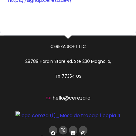
https://signup.cereza.dev/
CEREZA SOFT LLC
28789 Hardin Store Rd, Ste 230 Magnolia,
TX 77354 US
hello@cereza.io