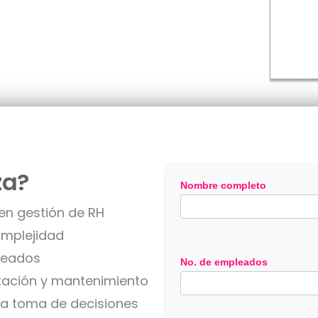
za?
Nombre completo
 en gestión de RH
omplejidad
leados
No. de empleados
tación y mantenimiento
r la toma de decisiones