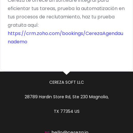
Cereza te ofrece un software integral para
eficientar tus tareas, prueba la automatización en
tus procesos de reclutamiento, haz tu prueba
gratuita aquí:
https://crm.zoho.com/bookings/CerezaAgendau
nademo
CEREZA SOFT LLC
28789 Hardin Store Rd, Ste 230 Magnolia,
TX 77354 US
hello@cereza.io